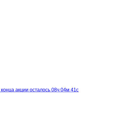
 конца акции осталось
08ч
04м
40с