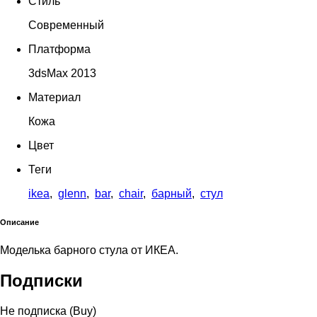
Стиль
Современный
Платформа
3dsMax 2013
Материал
Кожа
Цвет
Теги
ikea
,
glenn
,
bar
,
chair
,
барный
,
стул
Описание
Моделька барного стула от ИКЕА.
Подписки
Не подписка (Buy)