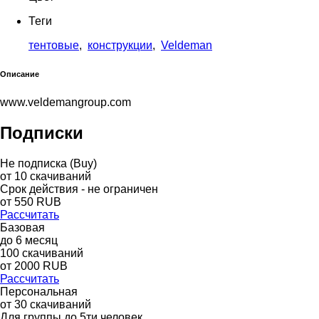
Теги
тентовые
,
конструкции
,
Veldeman
Описание
www.veldemangroup.com
Подписки
Не подписка (Buy)
от
10
скачиваний
Срок действия - не ограничен
от
550
RUB
Рассчитать
Базовая
до
6
месяц
100
скачиваний
от
2000
RUB
Рассчитать
Персональная
от 30 скачиваний
Для группы до 5ти человек