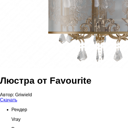
Люстра от Favourite
Автор:
Griwield
Скачать
Рендер
Vray