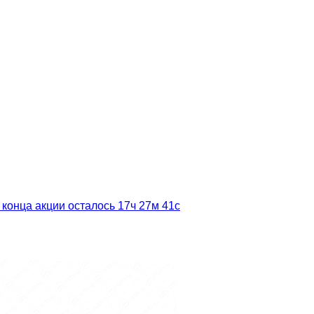
 конца акции осталось
17ч
27м
40с