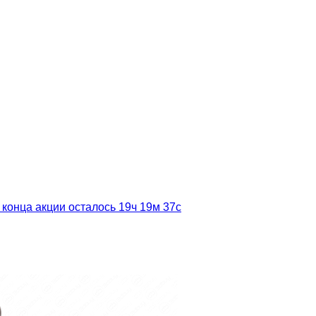
 конца акции осталось
19ч
19м
35с