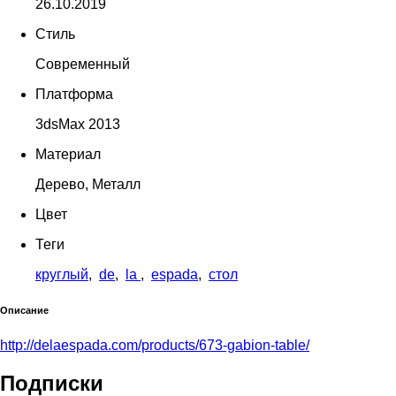
26.10.2019
Стиль
Современный
Платформа
3dsMax 2013
Материал
Дерево, Металл
Цвет
Теги
круглый
,
de
,
la
,
espada
,
стол
Описание
http://delaespada.com/products/673-gabion-table/
Подписки