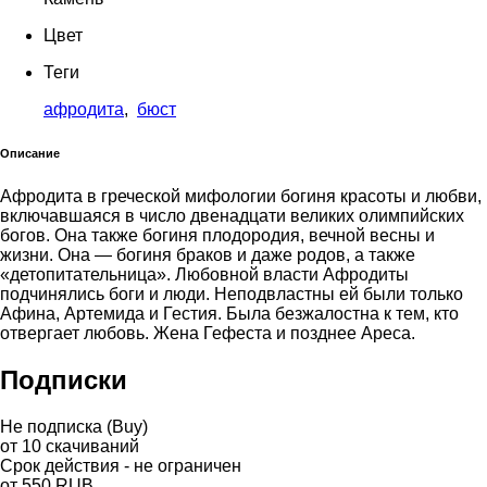
Цвет
Теги
афродита
,
бюст
Описание
Афродита в греческой мифологии богиня красоты и любви,
включавшаяся в число двенадцати великих олимпийских
богов. Она также богиня плодородия, вечной весны и
жизни. Она — богиня браков и даже родов, а также
«детопитательница». Любовной власти Афродиты
подчинялись боги и люди. Неподвластны ей были только
Афина, Артемида и Гестия. Была безжалостна к тем, кто
отвергает любовь. Жена Гефеста и позднее Ареса.
Подписки
Не подписка (Buy)
от
10
скачиваний
Срок действия - не ограничен
от
550
RUB