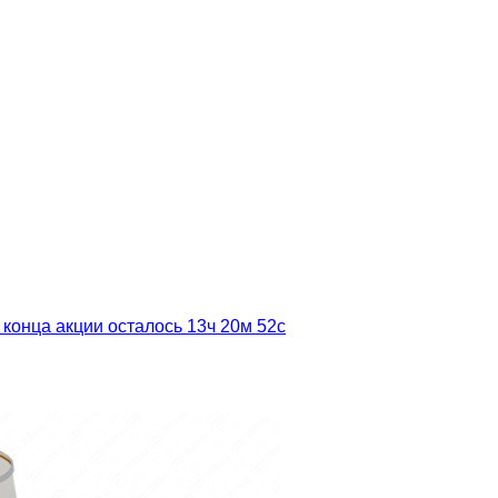
 конца акции осталось
13ч
20м
51с