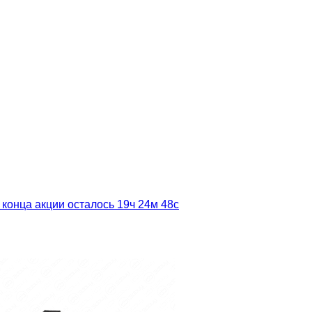
 конца акции осталось
19ч
24м
47с