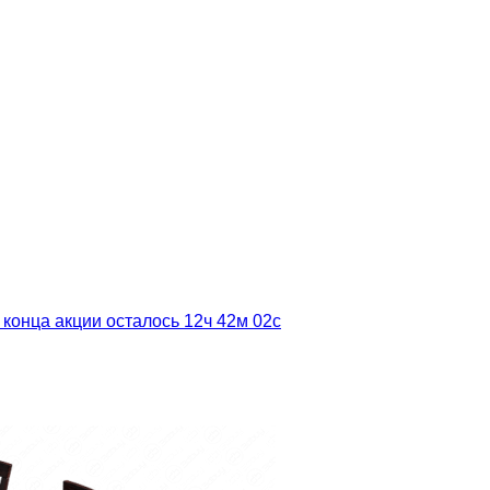
 конца акции осталось
12ч
42м
00с