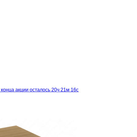
 конца акции осталось
20ч
21м
15с