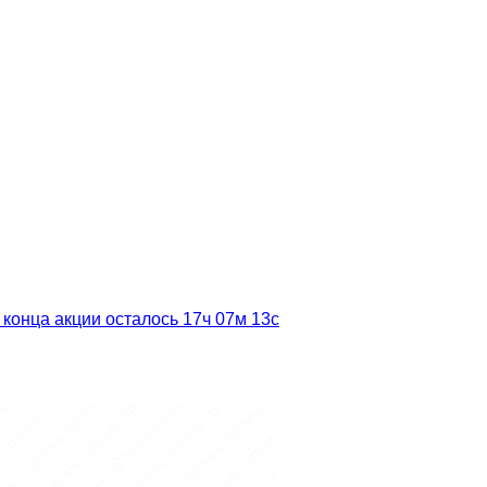
 конца акции осталось
17ч
07м
12с