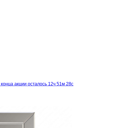
 конца акции осталось
12ч
51м
26с