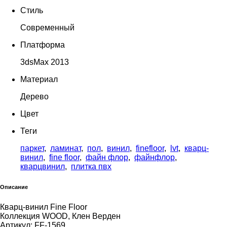
Стиль
Современный
Платформа
3dsMax 2013
Материал
Дерево
Цвет
Теги
паркет
,
ламинат
,
пол
,
винил
,
finefloor
,
lvt
,
кварц-
винил
,
fine floor
,
файн флор
,
файнфлор
,
кварцвинил
,
плитка пвх
Описание
Кварц-винил Fine Floor
Коллекция WOOD, Клен Верден
Артикул: FF-1569