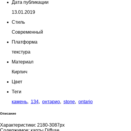
Дата публикации
13.01.2019
Стиль
Современный
Платформа
текстура
Материал
Кирпич
Цвет
Теги
камень
,
134
,
онтарио
,
stone
,
ontario
Описание
Характеристики: 2180-3087px
Содержимое: карты Diffuse