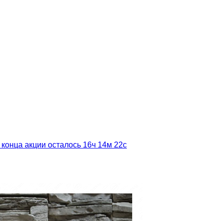
 конца акции осталось
16ч
14м
21с