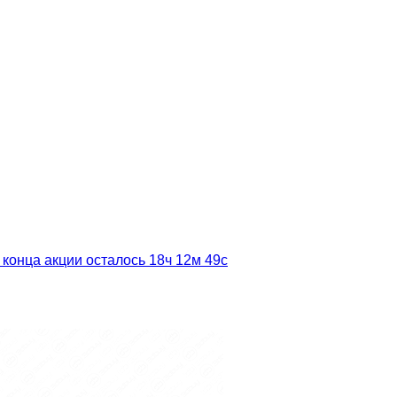
 конца акции осталось
18ч
12м
48с