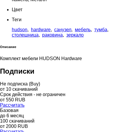
Цвет
Теги
hudson
,
hardware
,
санузел
,
мебель
,
тумба
,
столешница
,
раковина
,
зеркало
Описание
Комплект мебели HUDSON Hardware
Подписки
Не подписка (Buy)
от
10
скачиваний
Срок действия - не ограничен
от
550
RUB
Рассчитать
Базовая
до
6
месяц
100
скачиваний
от
2000
RUB
Рассчитать