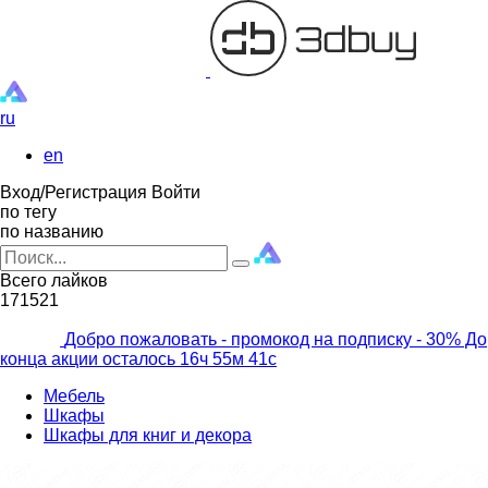
ru
en
Вход/Регистрация
Войти
по тегу
по названию
Всего лайков
171521
Добро пожаловать - промокод на подписку
- 30% До
конца акции осталось
16ч
55м
39с
Мебель
Шкафы
Шкафы для книг и декора