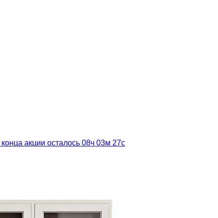
 конца акции осталось
08ч
03м
25с