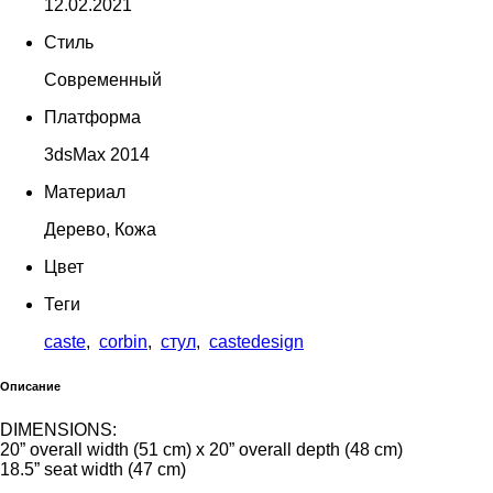
12.02.2021
Стиль
Современный
Платформа
3dsMax 2014
Материал
Дерево, Кожа
Цвет
Теги
caste
,
corbin
,
стул
,
castedesign
Описание
DIMENSIONS:
20” overall width (51 cm) x 20” overall depth (48 cm)
18.5” seat width (47 cm)