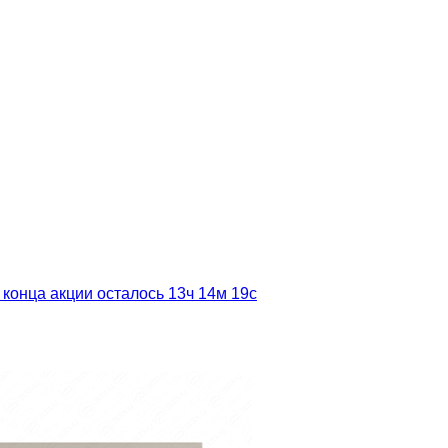
 конца акции осталось
13ч
14м
17с