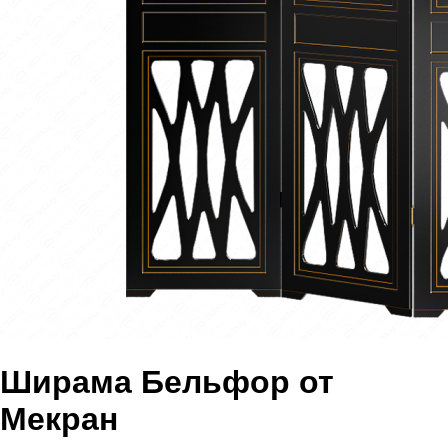
Ширама Бельфор от
Мекран