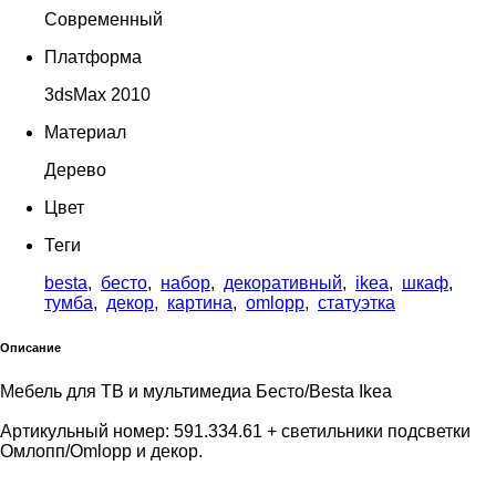
Современный
Платформа
3dsMax 2010
Материал
Дерево
Цвет
Теги
besta
,
бесто
,
набор
,
декоративный
,
ikea
,
шкаф
,
тумба
,
декор
,
картина
,
omlopp
,
статуэтка
Описание
Мебель для ТВ и мультимедиа Бесто/Besta Ikea
Артикульный номер: 591.334.61 + светильники подсветки
Омлопп/Omlopp и декор.