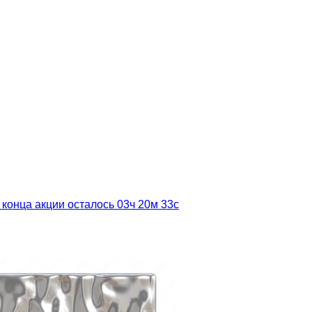
 конца акции осталось
03ч
20м
31с