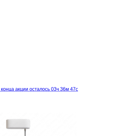
 конца акции осталось
03ч
36м
46с