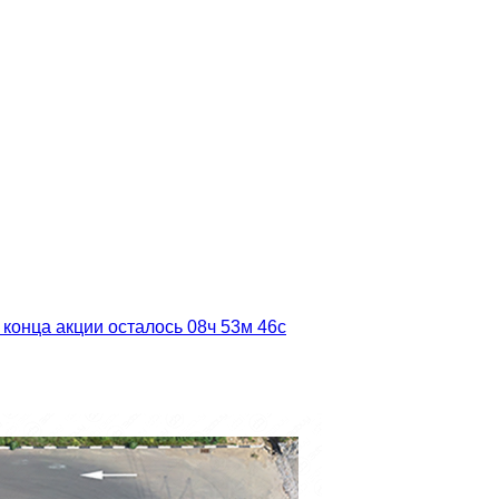
 конца акции осталось
08ч
53м
45с