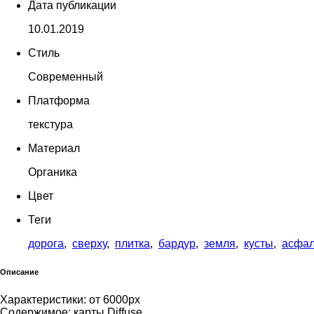
Дата публикации
10.01.2019
Стиль
Современный
Платформа
текстура
Материал
Органика
Цвет
Теги
дорога
,
сверху
,
плитка
,
бардур
,
земля
,
кусты
,
асфал
Описание
Характеристики: от 6000px
Содержимое: карты Diffuse