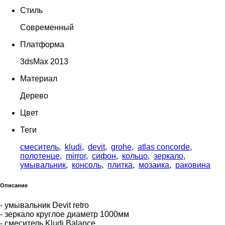
Стиль
Современный
Платформа
3dsMax 2013
Материал
Дерево
Цвет
Теги
смеситель
,
kludi
,
devit
,
grohe
,
atlas concorde
,
полотенце
,
mirror
,
сифон
,
кольцо
,
зеркало
,
умывальник
,
консоль
,
плитка
,
мозаика
,
раковина
Описание
- умывальник Devit retro
- зеркало круглое диаметр 1000мм
- смеситель Kludi Balance