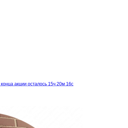
 конца акции осталось
15ч
20м
15с