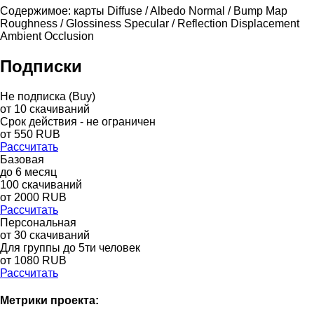
Содержимое: карты Diffuse / Albedo Normal / Bump Map
Roughness / Glossiness Specular / Reflection Displacement
Ambient Occlusion
Подписки
Не подписка (Buy)
от
10
скачиваний
Срок действия - не ограничен
от
550
RUB
Рассчитать
Базовая
до
6
месяц
100
скачиваний
от
2000
RUB
Рассчитать
Персональная
от 30 скачиваний
Для группы до 5ти человек
от 1080 RUB
Рассчитать
Метрики проекта: