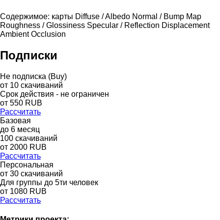
Содержимое: карты Diffuse / Albedo Normal / Bump Map
Roughness / Glossiness Specular / Reflection Displacement
Ambient Occlusion
Подписки
Не подписка (Buy)
от
10
скачиваний
Срок действия - не ограничен
от
550
RUB
Рассчитать
Базовая
до
6
месяц
100
скачиваний
от
2000
RUB
Рассчитать
Персональная
от 30 скачиваний
Для группы до 5ти человек
от 1080 RUB
Рассчитать
Метрики проекта: