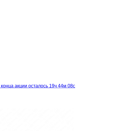
 конца акции осталось
19ч
44м
06с