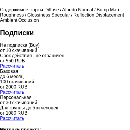
Содержимое: карты Diffuse / Albedo Normal / Bump Map
Roughness / Glossiness Specular / Reflection Displacement
Ambient Occlusion
Подписки
Не подписка (Buy)
от
10
скачиваний
Срок действия - не ограничен
от
550
RUB
Рассчитать
Базовая
до
6
месяц
100
скачиваний
от
2000
RUB
Рассчитать
Персональная
от 30 скачиваний
Для группы до 5ти человек
от 1080 RUB
Рассчитать
Метрики проекта: