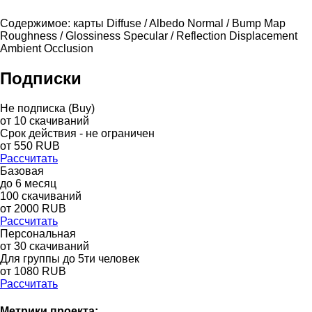
Содержимое: карты Diffuse / Albedo Normal / Bump Map
Roughness / Glossiness Specular / Reflection Displacement
Ambient Occlusion
Подписки
Не подписка (Buy)
от
10
скачиваний
Срок действия - не ограничен
от
550
RUB
Рассчитать
Базовая
до
6
месяц
100
скачиваний
от
2000
RUB
Рассчитать
Персональная
от 30 скачиваний
Для группы до 5ти человек
от 1080 RUB
Рассчитать
Метрики проекта: