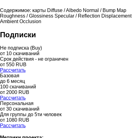
Содержимое: карты Diffuse / Albedo Normal / Bump Map
Roughness / Glossiness Specular / Reflection Displacement
Ambient Occlusion
Подписки
Не подписка (Buy)
от
10
скачиваний
Срок действия - не ограничен
от
550
RUB
Рассчитать
Базовая
до
6
месяц
100
скачиваний
от
2000
RUB
Рассчитать
Персональная
от 30 скачиваний
Для группы до 5ти человек
от 1080 RUB
Рассчитать
Метрики проекта: