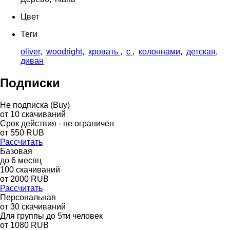
Цвет
Теги
oliver
,
woodright
,
кровать
,
с
,
колоннами
,
детская
,
диван
Подписки
Не подписка (Buy)
от
10
скачиваний
Срок действия - не ограничен
от
550
RUB
Рассчитать
Базовая
до
6
месяц
100
скачиваний
от
2000
RUB
Рассчитать
Персональная
от 30 скачиваний
Для группы до 5ти человек
от 1080 RUB