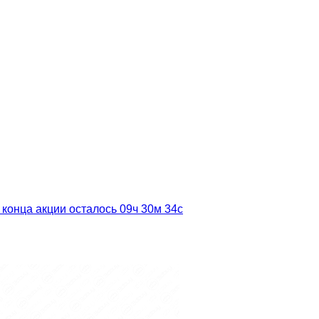
 конца акции осталось
09ч
30м
32с