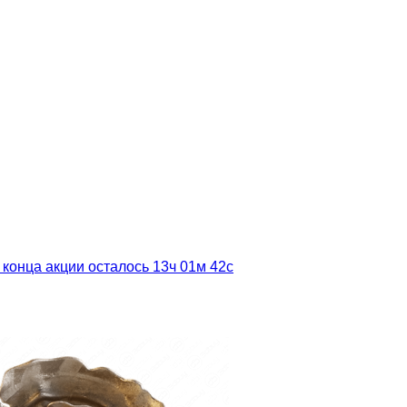
 конца акции осталось
13ч
01м
41с