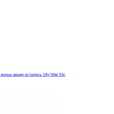
 конца акции осталось
18ч
56м
51с