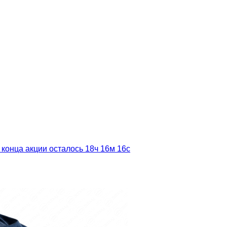
 конца акции осталось
18ч
16м
15с