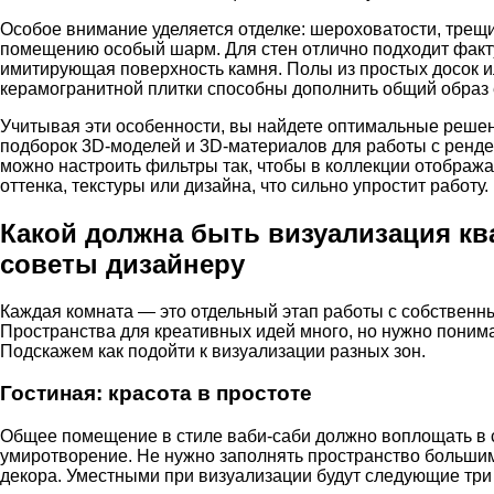
Особое внимание уделяется отделке: шероховатости, трещ
помещению особый шарм. Для стен отлично подходит факт
имитирующая поверхность камня. Полы из простых досок 
керамогранитной плитки способны дополнить общий образ 
Учитывая эти особенности, вы найдете оптимальные реше
подборок 3D-моделей и 3D-материалов для работы с ренде
можно настроить фильтры так, чтобы в коллекции отображ
оттенка, текстуры или дизайна, что сильно упростит работу.
Какой должна быть визуализация к
советы дизайнеру
Каждая комната — это отдельный этап работы с собственн
Пространства для креативных идей много, но нужно понимат
Подскажем как подойти к визуализации разных зон.
Гостиная: красота в простоте
Общее помещение в стиле ваби-саби должно воплощать в 
умиротворение. Не нужно заполнять пространство больши
декора. Уместными при визуализации будут следующие три