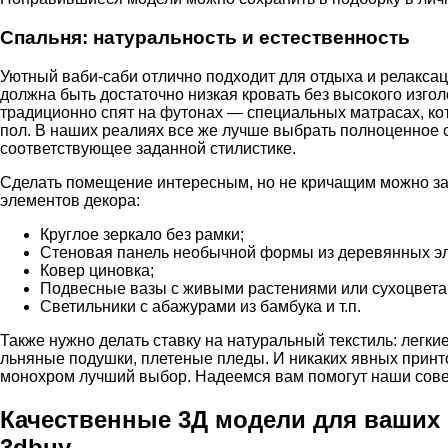
Спальня: натуральность и естественность
Уютный ваби-саби отлично подходит для отдыха и релаксац
должна быть достаточно низкая кровать без высокого изго
традиционно спят на футонах ­— специальных матрасах, ко
пол. В наших реалиях все же лучше выбрать полноценное 
соответствующее заданной стилистике.
Сделать помещение интересным, но не кричащим можно за
элементов декора:
Круглое зеркало без рамки;
Стеновая панель необычной формы из деревянных э
Ковер циновка;
Подвесные вазы с живыми растениями или сухоцвета
Светильники с абажурами из бамбука и т.п.
Также нужно делать ставку на натуральный текстиль: легк
льняные подушки, плетеные пледы. И никаких явных принт
монохром лучший выбор. Надеемся вам помогут наши сове
Качественные 3Д модели для ваших 
3dbuy