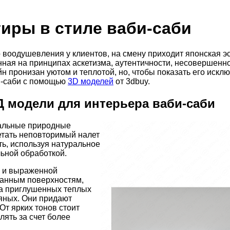
тиры в стиле ваби-саби
воодушевления у клиентов, на смену приходит японская эс
ая на принципах аскетизма, аутентичности, несовершеннос
н пронизан уютом и теплотой, но, чтобы показать его искл
би-саби с помощью
3D моделей
от 3dbuy.
Д модели для интерьера ваби-саби
ральные природные
етать неповторимый налет
ь, используя натуральное
льной обработкой.
у и выраженной
ванным поверхностям,
на приглушенных теплых
ляных. Они придают
От ярких тонов стоит
лять за счет более