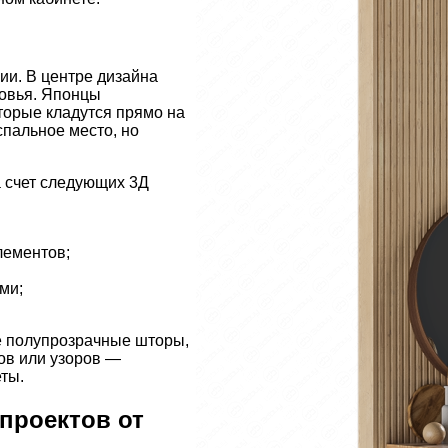
ии. В центре дизайна
ловья. Японцы
торые кладутся прямо на
спальное место, но
 счет следующих 3Д
лементов;
ми;
ие полупрозрачные шторы,
ов или узоров —
ты.
проектов от