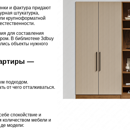
инки и фактура придают
урная штукатурка,
или крупноформатной
естественности.
ния для составления
ром. В библиотеке 3dbuy
ались объекты нужного
вартиры —
ым подходом.
ь от чего отталкиваться.
себе спокойствие и
м количеством мебели и
 де модели: