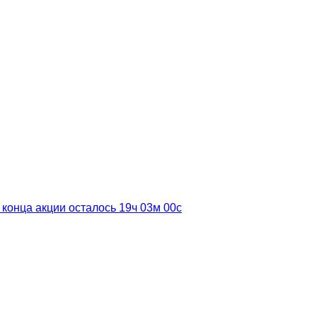
 конца акции осталось
19ч
02м
59с