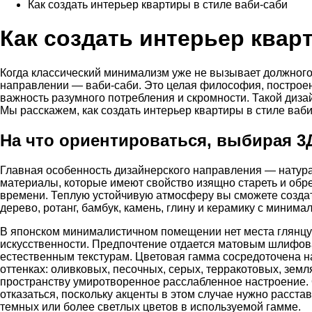
Как создать интерьер квартиры в стиле ваби-саби
Как создать интерьер квар
Когда классический минимализм уже не вызывает должного 
направлении — ваби-саби. Это целая философия, построенн
важность разумного потребления и скромности. Такой дизай
Мы расскажем, как создать интерьер квартиры в стиле ва
На что ориентироваться, выбирая 3
Главная особенность дизайнерского направления — нату
материалы, которые имеют свойство изящно стареть и обр
времени. Теплую устойчивую атмосферу вы сможете создат
дерево, ротанг, бамбук, камень, глину и керамику с минима
В японском минималистичном помещении нет места глянц
искусственности. Предпочтение отдается матовым шлифо
естественным текстурам. Цветовая гамма сосредоточена 
оттенках: оливковых, песочных, серых, терракотовых, зем
пространству умиротворенное расслабленное настроение. 
отказаться, поскольку акценты в этом случае нужно расстав
темных или более светлых цветов в используемой гамме.