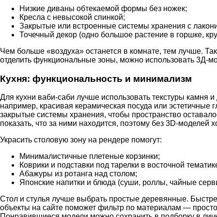
Низкие диваны обтекаемой формы без ножек;
Кресла с невысокой спинкой;
Закрытые или встроенные системы хранения с лакон
Точечный декор (одно большое растение в горшке, кру
Чем больше «воздуха» останется в комнате, тем лучше. Та
отделить функциональные зоны, можно использовать 3Д-мо
Кухня: функциональность и минимализм
Для кухни ваби-саби лучше использовать текстуры камня и 
например, красивая керамическая посуда или эстетичные 
закрытые системы хранения, чтобы пространство оставал
показать, что за ними находится, поэтому без 3D-моделей
Украсить столовую зону на рендере помогут:
Минималистичные плетеные корзинки;
Коврики и подставки под тарелки в восточной тематик
Абажуры из ротанга над столом;
Японские напитки и блюда (суши, роллы, чайные серв
Стол и стулья лучше выбрать простые деревянные. Быстр
объекты на сайте поможет фильтр по материалам — прост
Понравившиеся модели можно сохранить в подборку в лич