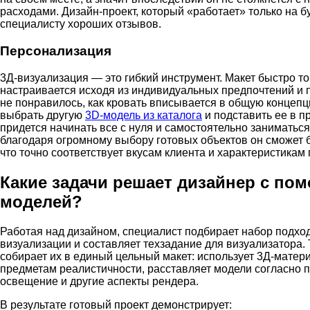
расходами. Дизайн-проект, который «работает» только на б
специалисту хороших отзывов.
Персонализация
3Д-визуализация — это гибкий инструмент. Макет быстро то
настраивается исходя из индивидуальных предпочтений и 
не понравилось, как кровать вписывается в общую концеп
выбрать другую
3D-модель из каталога
и подставить ее в п
придется начинать все с нуля и самостоятельно заниматьс
благодаря огромному выбору готовых объектов он сможет б
что точно соответствует вкусам клиента и характеристикам
Какие задачи решает дизайнер с по
моделей?
Работая над дизайном, специалист подбирает набор подхо
визуализации и составляет техзадание для визуализатора. 
собирает их в единый цельный макет: использует 3Д-мате
предметам реалистичности, расставляет модели согласно п
освещение и другие аспекты рендера.
В результате готовый проект демонстрирует: