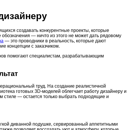
 дизайнеру
ящихся создавать конкурентные проекты, которые
обозначения — ничто из этого не может дать рядовому
ра
— это проводники в реальность, которые дают
ие концепции с заказчиком.
еров помогают специалистам, разрабатывающим
льтат
нерациональный труд. На создание реалистичной
лиотека готовых 3D-моделей облегчает работу дизайнеру и
ом стиле — остается только выбрать подходящие и
мягкой диванной подушке, сервированный аппетитными
 также позволяет воссоздать уют и атмосферу, которые