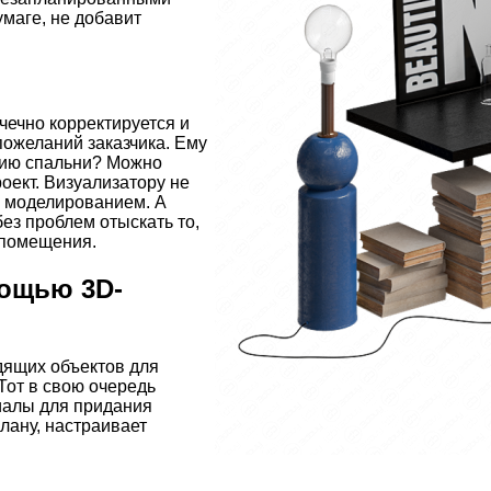
умаге, не добавит
чечно корректируется и
пожеланий заказчика. Ему
цию спальни? Можно
роект. Визуализатору не
я моделированием. А
ез проблем отыскать то,
 помещения.
мощью 3D-
дящих объектов для
Тот в свою очередь
риалы для придания
лану, настраивает