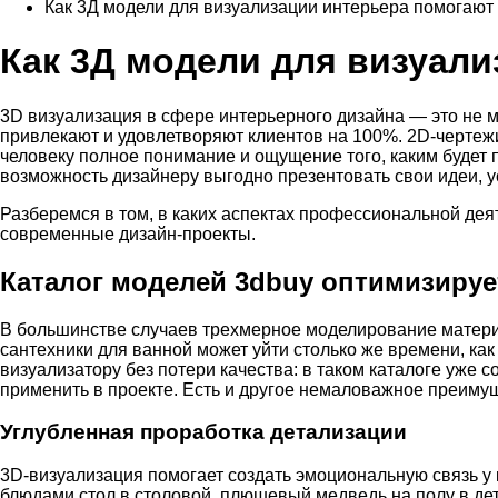
Как 3Д модели для визуализации интерьера помогают
Как 3Д модели для визуал
3D визуализация в сфере интерьерного дизайна — это не 
привлекают и удовлетворяют клиентов на 100%. 2D-чертеж
человеку полное понимание и ощущение того, каким будет 
возможность дизайнеру выгодно презентовать свои идеи, 
Разберемся в том, в каких аспектах профессиональной д
современные дизайн-проекты.
Каталог моделей 3dbuy оптимизируе
В большинстве случаев трехмерное моделирование материа
сантехники для ванной может уйти столько же времени, ка
визуализатору без потери качества: в таком каталоге уже
применить в проекте. Есть и другое немаловажное преиму
Углубленная проработка детализации
3D-визуализация помогает создать эмоциональную связь у
блюдами стол в столовой, плюшевый медведь на полу в дет