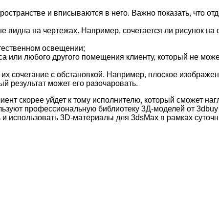
 пространстве и вписываются в него. Важно показать, что 
 видна на чертежах. Например, сочетается ли рисунок на об
стественном освещении;
 или любого другого помещения клиенту, который не может
 сочетание с обстановкой. Например, плоское изображение
ый результат может его разочаровать.
лиент скорее уйдет к тому исполнителю, который сможет наг
льзуют профессиональную библиотеку 3Д-моделей от 3dbu
 и использовать 3D-материалы для 3dsMax в рамках суточн