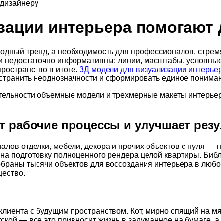
 дизайнеру
изации интерьера помогают
модный тренд, а необходимость для профессионалов, стрем
и недостаточно информативны: линии, масштабы, условные 
пространство в итоге.
3Д модели для визуализации интерье
устранить неоднозначности и сформировать единое пониман
еятельности объемные модели и трехмерные макеты интерь
т рабочие процессы и улучшает резу
лов отделки, мебели, декора и прочих объектов с нуля — 
к на подготовку полноценного рендера целой квартиры. Биб
 собраны тысячи объектов для воссоздания интерьера в люб
щество.
 клиента с будущим пространством. Кот, мирно спящий на 
ской — все это привносит жизнь в задуманное на бумаге, а