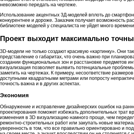
невозможно передать на чертеже.
Использование акцентных 3Д-моделей вплоть до смартфонов
конкурентнее и дороже. Заказчик получает возможность ра
библиотеке моделей у специалиста не уйдет много времени 
Проект выходит максимально точны
3D-модели не только создают красивую «картинку». Они т
представление о габаритах, что очень важно при планиров
создании функциональных зон и расстановке предметов и
визуализация позволяет выявить потенциальные проблемы
заметить на чертежах. К примеру, несоответствие размеров
доступными квадратными метрами или попросту непрактичн
точность важна и в других аспектах.
Экономия
Обнаружение и исправление дизайнерских ошибок на ранн
проектирования поможет избежать дополнительных трат вр
изменения в 3D визуализацию намного проще, чем передел
ремонтно-строительных работ или закупать новые материа
уверенность в том, что все правильно ориентировано и по
на своем месте, а значит впоследствии он не столкнется 