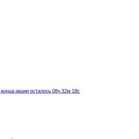
 конца акции осталось
08ч
32м
17с